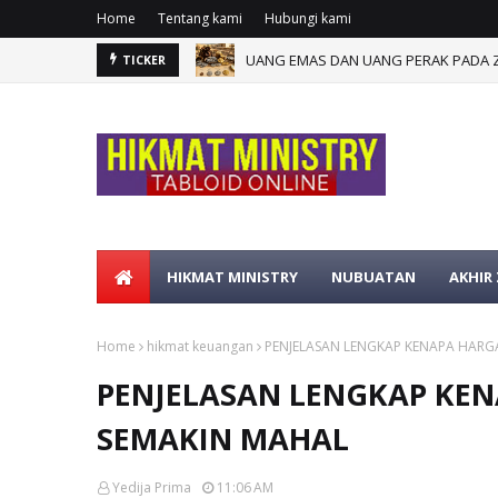
Home
Tentang kami
Hubungi kami
UANG EMAS DAN UANG PERAK PADA Z
TICKER
HIKMAT MINISTRY
NUBUATAN
AKHIR
Home
hikmat keuangan
PENJELASAN LENGKAP KENAPA HARG
PENJELASAN LENGKAP KE
SEMAKIN MAHAL
Yedija Prima
11:06 AM