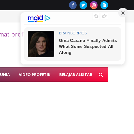
SIAPAK
kmat profetik akhir zaman
DUNIA
VIDEO PROFETIK
BELAJAR ALKITAB