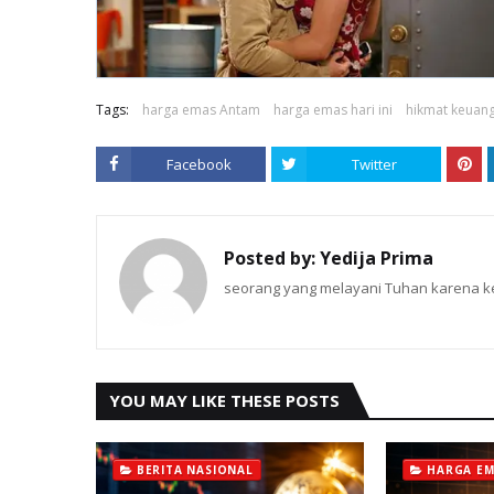
Tags:
harga emas Antam
harga emas hari ini
hikmat keuan
Facebook
Twitter
Posted by:
Yedija Prima
seorang yang melayani Tuhan karena ke
YOU MAY LIKE THESE POSTS
BERITA NASIONAL
HARGA E