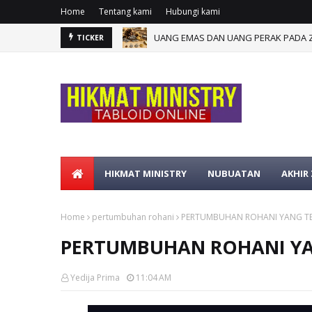
Home
Tentang kami
Hubungi kami
UANG EMAS DAN UANG PERAK PADA Z
TICKER
HIKMAT MINISTRY
NUBUATAN
AKHIR
Home
pertumbuhan rohani
PERTUMBUHAN ROHANI YANG T
PERTUMBUHAN ROHANI Y
Yedija Prima
11:04 AM