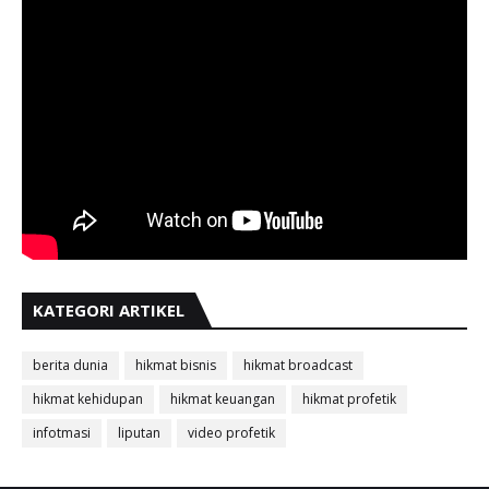
KATEGORI ARTIKEL
berita dunia
hikmat bisnis
hikmat broadcast
hikmat kehidupan
hikmat keuangan
hikmat profetik
infotmasi
liputan
video profetik