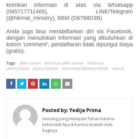
kirimkan informasi di atas via Whatsapp
(085717711465), LINE/Telegram
(@hikmat_ministry), BBM (D6788D3B)
Anda juga bisa mendaftarkan diri via Facebook,
dengan menuliskan informasi yang dibutuhkan di
kolom 'comment',
pendaftaran tidak dipungut biaya
(gratis).
Tags:
akhir zaman
informasi akhir zaman
infotmasi
Jakarta Barat
Jakarta Selatan
komunitas hikmat profetik
nubuat
Posted by:
Yedija Prima
seorang yang melayani Tuhan karena
kehendak-Nya & karena Ia telah mati
baginya