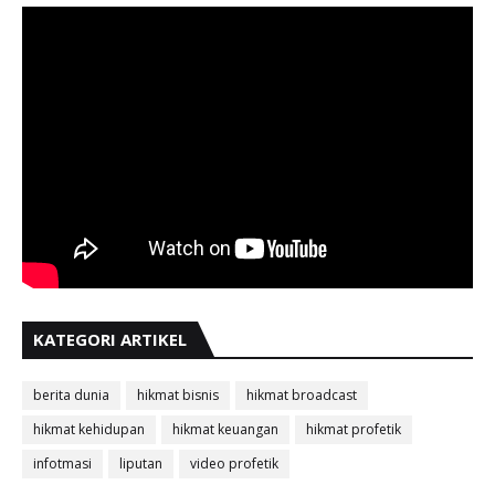
KATEGORI ARTIKEL
berita dunia
hikmat bisnis
hikmat broadcast
hikmat kehidupan
hikmat keuangan
hikmat profetik
infotmasi
liputan
video profetik