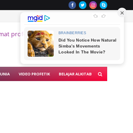
PELUA
kmat profetik akhir zaman
DUNIA
VIDEO PROFETIK
BELAJAR ALKITAB