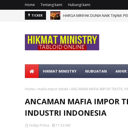
Home
Tentang kami
Hubungi kami
HARGA MINYAK DUNIA NAIK TAJAM: P
TICKER
HIKMAT MINISTRY
NUBUATAN
AKHIR
Home
mafia impor tekstil
ANCAMAN MAFIA IMPOR TEKSTIL Y
ANCAMAN MAFIA IMPOR T
INDUSTRI INDONESIA
Yedija Prima
11:53 AM