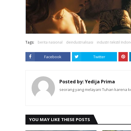
Tags:
berita nasional
deindustrialisasi
industri tekstil Indon
Facebook
Twitter
Posted by:
Yedija Prima
seorang yang melayani Tuhan karena ke
YOU MAY LIKE THESE POSTS