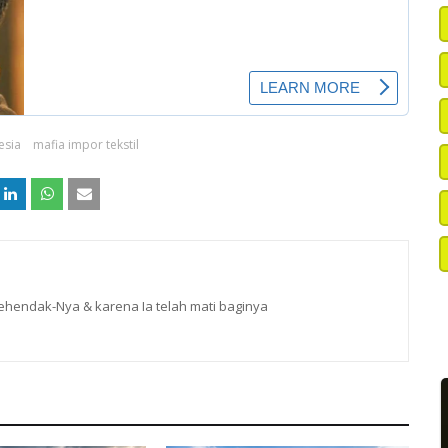
esia
mafia impor tekstil
hendak-Nya & karena Ia telah mati baginya