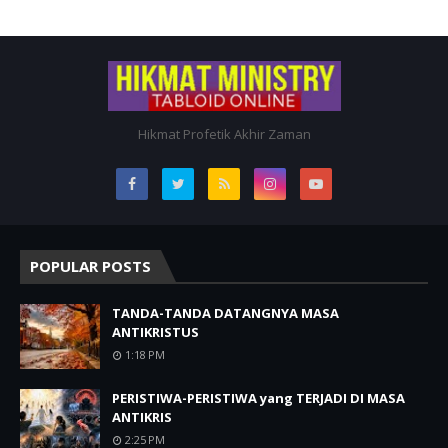
Hikmat Profetik Akhir Zaman
POPULAR POSTS
TANDA-TANDA DATANGNYA MASA
ANTIKRISTUS
1:18 PM
PERISTIWA-PERISTIWA yang TERJADI DI MASA
ANTIKRIS
2:25 PM