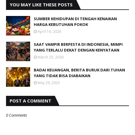
YOU MAY LIKE THESE POSTS
SUMBER KEHIDUPAN DI TENGAH KENAIKAN
HARGA KEBUTUHAN POKOK
April 16, 2026
SAAT VAMPIR BERPESTA DI INDONESIA, MIMPI
YANG TERLALU DEKAT DENGAN KENYATAAN
March 25, 2026
BADAI KEUANGAN, BERITA BURUK DARI TUHAN
YANG TIDAK BISA DIABAIKAN
May 29, 2025
POST A COMMENT
0 Comments