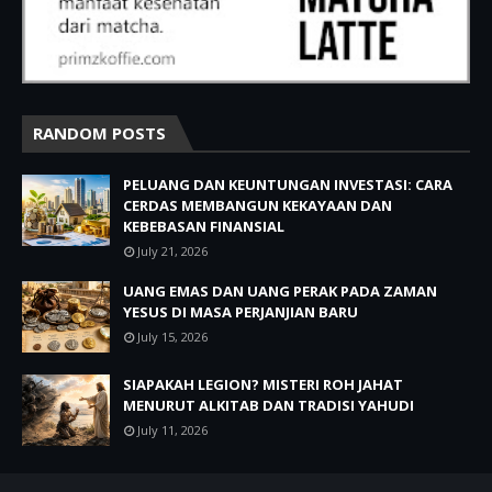
RANDOM POSTS
PELUANG DAN KEUNTUNGAN INVESTASI: CARA
CERDAS MEMBANGUN KEKAYAAN DAN
KEBEBASAN FINANSIAL
July 21, 2026
UANG EMAS DAN UANG PERAK PADA ZAMAN
YESUS DI MASA PERJANJIAN BARU
July 15, 2026
SIAPAKAH LEGION? MISTERI ROH JAHAT
MENURUT ALKITAB DAN TRADISI YAHUDI
July 11, 2026