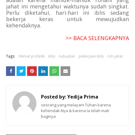
jahat ini mengetahui waktunya sudah singkat.
Perlu diketahui, hari-hari ini iblis sedang
bekerja keras untuk mewujudkan
kehendaknya.
>> BACA SELENGKAPNYA
Tags:
hikmat profetik
iblis
nubuatan
pekerjaan iblis
roh jahat
Posted by:
Yedija Prima
seorang yang melayani Tuhan karena
kehendak-Nya & karena Ia telah mati
baginya