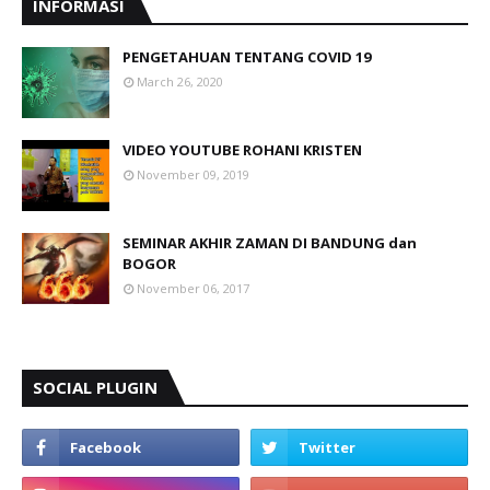
INFORMASI
PENGETAHUAN TENTANG COVID 19
March 26, 2020
VIDEO YOUTUBE ROHANI KRISTEN
November 09, 2019
SEMINAR AKHIR ZAMAN DI BANDUNG dan
BOGOR
November 06, 2017
SOCIAL PLUGIN