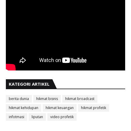
KATEGORI ARTIKEL
berita dunia
hikmat bisnis
hikmat broadcast
hikmat kehidupan
hikmat keuangan
hikmat profetik
infotmasi
liputan
video profetik