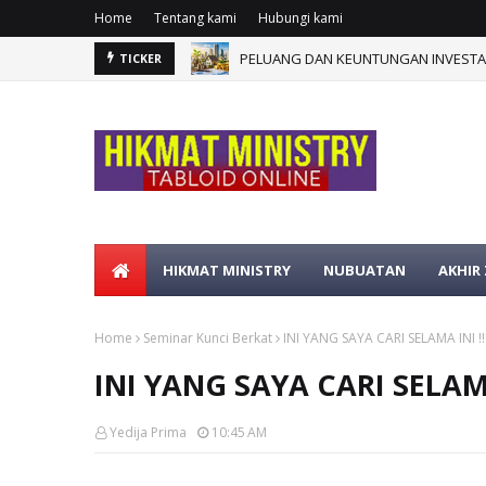
Home
Tentang kami
Hubungi kami
PELUANG DAN KEUNTUNGAN INVESTAS
TICKER
HIKMAT MINISTRY
NUBUATAN
AKHIR
Home
Seminar Kunci Berkat
INI YANG SAYA CARI SELAMA INI !!
INI YANG SAYA CARI SELAMA
Yedija Prima
10:45 AM