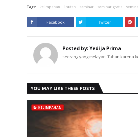
Tags:
kelimpahan
liputan
seminar
seminar gratis
semina
Facebook
Twitter
Posted by:
Yedija Prima
seorang yang melayani Tuhan karena ke
YOU MAY LIKE THESE POSTS
KELIMPAHAN