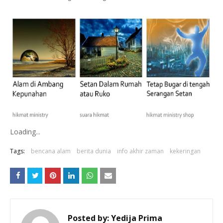
Loading...
Tags:
bencana alam
berita dunia
info akhir zaman
kekeringan
Posted by:
Yedija Prima