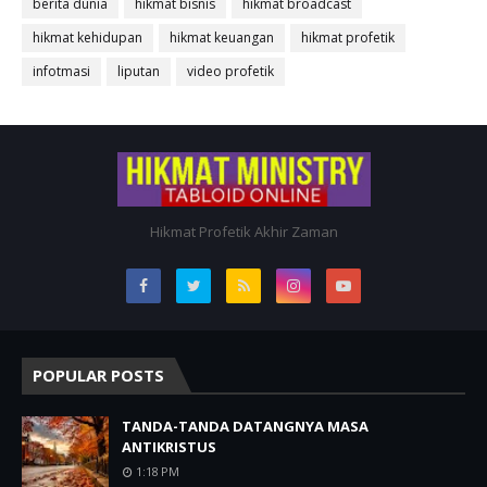
berita dunia
hikmat bisnis
hikmat broadcast
hikmat kehidupan
hikmat keuangan
hikmat profetik
infotmasi
liputan
video profetik
Hikmat Profetik Akhir Zaman
POPULAR POSTS
TANDA-TANDA DATANGNYA MASA
ANTIKRISTUS
1:18 PM