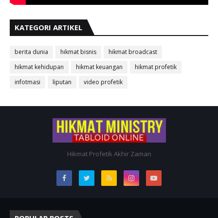
KATEGORI ARTIKEL
berita dunia
hikmat bisnis
hikmat broadcast
hikmat kehidupan
hikmat keuangan
hikmat profetik
infotmasi
liputan
video profetik
Hikmat Profetik Akhir Zaman