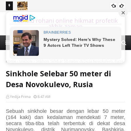
DAS
UANG EMAS DAN UANG PERAK PADA ZAMAN YESUS DI MASA
SI
Tabloid rohani online hikmat profetik
HIKMAT KEUANGAN
L
PERJANJIAN BARU
DA
akhir zaman
Home
sinkhole
Sinkhole Selebar 50 meter di Desa Novokulevo, Rusia
Sinkhole Selebar 50 meter di
Desa Novokulevo, Rusia
Yedija Prima
8:47 AM
Sebuah sinkhole besar dengan lebar 50 meter
(164 kaki) dan kedalaman mendekati 7 meter,
secara tiba-tiba telah terbentuk di dekat desa
Novokulevo, distrik Nurimanovsky, Bashkiria,