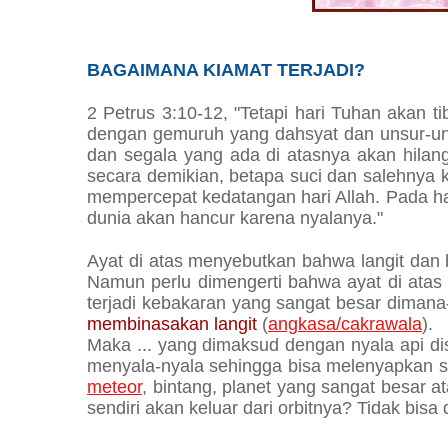
BAGAIMANA KIAMAT TERJADI?
2 Petrus 3:10-12, "Tetapi hari Tuhan akan tib
dengan gemuruh yang dahsyat dan unsur-un
dan segala yang ada di atasnya akan hilang 
secara demikian, betapa suci dan salehnya
mempercepat kedatangan hari Allah. Pada har
dunia akan hancur karena nyalanya."
Ayat di atas menyebutkan bahwa langit dan
Namun perlu dimengerti bahwa ayat di ata
terjadi kebakaran yang sangat besar diman
membinasakan langit
(
angkasa/cakrawala
).
Maka ... yang dimaksud dengan nyala api dis
menyala-nyala sehingga bisa melenyapkan se
meteor
, bintang, planet yang sangat besar 
sendiri akan keluar dari orbitnya? Tidak bisa