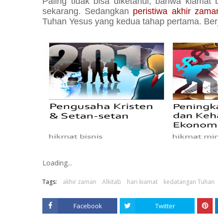
Paling tidak bisa diketahui, bahwa kiamat 
sekarang. Sedangkan
peristiwa akhir zam
Tuhan Yesus yang kedua tahap pertama. Ber
Loading...
Tags:
akhir zaman
Alkitab
hari kiamat
kedatangan Tuhan
Facebook
Twitter