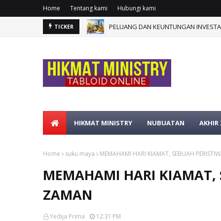
Home
Tentang kami
Hubungi kami
PELUANG DAN KEUNTUNGAN INVESTAS
TICKER
HIKMAT MINISTRY
NUBUATAN
AKHIR
Home
suku maya
MEMAHAMI HARI KIAMAT, SEBUAH PERISTI
MEMAHAMI HARI KIAMAT, 
ZAMAN
Yedija Prima
12:31 PM