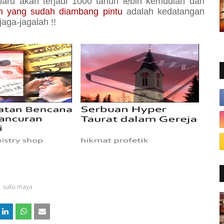
baru akan terjadi 1000 tahun lebih kemudian dari
an yang sudah diambang pintu
adalah kedatangan
jaga-jagalah
!!
suku maya